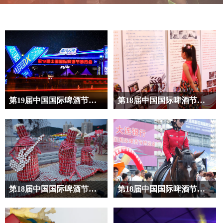
第19届中国国际啤酒节博览会
第18届中国国际啤酒节博览会
第18届中国国际啤酒节博览会
第18届中国国际啤酒节博览会