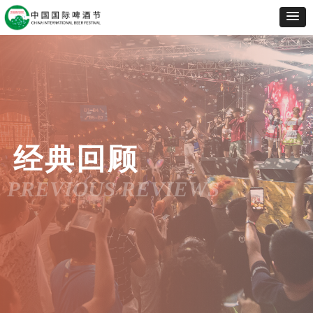
经典回顾
PREVIOUS REVIEWS